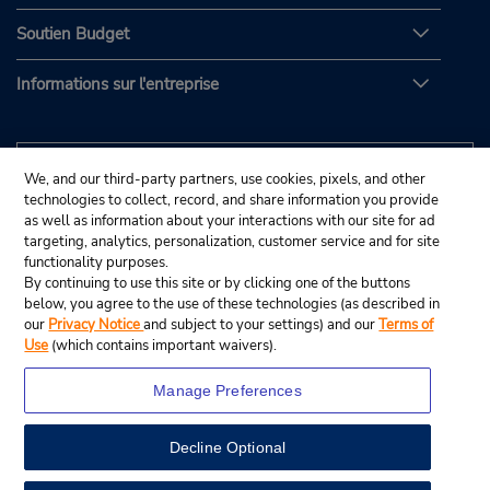
Soutien Budget
Informations sur l'entreprise
We, and our third-party partners, use cookies, pixels, and other
technologies to collect, record, and share information you provide
as well as information about your interactions with our site for ad
targeting, analytics, personalization, customer service and for site
functionality purposes.
By continuing to use this site or by clicking one of the buttons
below, you agree to the use of these technologies (as described in
our
Privacy Notice
and subject to your settings) and our
Terms of
Use
(which contains important waivers).
Manage Preferences
Decline Optional
© Budget Rent A Car System, Inc., 2025.
View Map