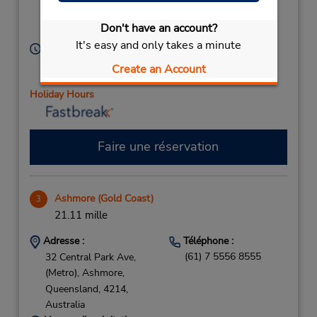
South Tweed Heads,
New South Wales,
Don't have an account?
2486,
Australia
It's easy and only takes a minute
Heures d'exploitation :
Sun 7:30 AM - 12:00 PM; Mon - Fri 7:30 AM - 5:30
Create an Account
PM; Sat 7:30 AM - 12:00 PM
Holiday Hours
Faire une réservation
Ashmore (Gold Coast)
3
21.11 mille
Adresse :
Téléphone :
(61) 7 5556 8555
32 Central Park Ave,
(Metro),
Ashmore,
Queensland,
4214,
Australia