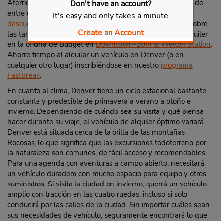
Aterrice en el
Aeropuerto Internacional de Denver
y elija de
Don't have an account?
entre una
variedad de vehículos de primera clase
con un
It's easy and only takes a minute
descuento para empresas pequeñas
de hasta un 30 % sobre
Create an Account
las tarifas base. Llegue en tren y retire su vehículo de alquiler
en la oficina de Budget en
Downtown-20th & Welton Station
.
Ahorre tiempo al alquilar un vehículo en Denver (o en
cualquier otro lugar) inscribiéndose en nuestro
programa
Fastbreak
.
En cuanto al clima, Denver tiene un ciclo estacional bastante
constante y predecible de primavera a verano a otoño e
invierno. Dependiendo de cuándo sea su visita y qué piensa
hacer durante su viaje, el vehículo de alquiler óptimo variará.
Denver está situada cerca de la orilla de las montañas
Rocosas, lo que significa que las excursiones todoterreno por
la naturaleza son comunes, de fácil acceso y recomendables.
Para una agenda con aventuras a campo abierto, necesitará
un vehículo duradero con mucho espacio para equipo y otros
suministros. Si visita la ciudad en invierno, querrá un vehículo
amplio con tracción en las cuatro ruedas, incluso si solo
conducirá por las calles de la ciudad. Sin importar cuáles sean
sus necesidades de vehículo, seguramente encontrará lo que