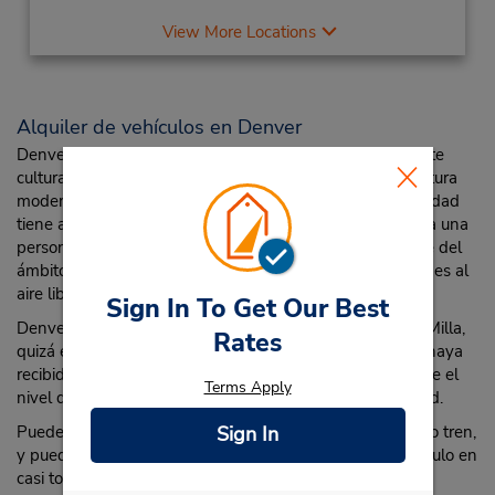
View More Locations
Alquiler de vehículos en Denver
Denver es una ciudad moderna con un animado ambiente
cultural formado por dinámicos distritos de arte, arquitectura
moderna y nueve teatros. Está de más decir que esta ciudad
tiene atracciones y actividades de sobra para mantener a una
persona ocupada durante días, pero si llegara a cansarse del
ámbito urbano, la belleza de la naturaleza y las actividades al
aire libre lo esperan más allá de los límites de la ciudad.
Sign In To Get Our Best
Denver es comúnmente conocida como la Ciudad de la Milla,
Rates
quizá el sobrenombre más literal que una ciudad jamás haya
recibido. Denver está a una elevación de 5,280 pies sobre el
Terms Apply
nivel del mar, es decir, a exactamente una milla de altitud.
Puede llegar a la Ciudad de la Milla en automóvil, avión o tren,
Sign In
y puede utilizar Budget Car Rental para alquilar un vehículo en
casi todos los puntos de viaje más populares de Denver.