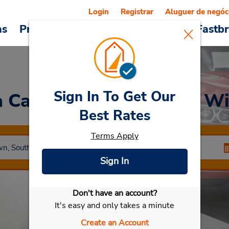
Login
Registrar
Aluguer de negóc
as
Promoções
Veículos e serviços
Fastb
Sign In To Get Our
a Car
at Cidade de King Wi
Best Rates
Terms Apply
Sign In
Don't have an account?
Selecionar meu carro
It's easy and only takes a minute
Create an Account