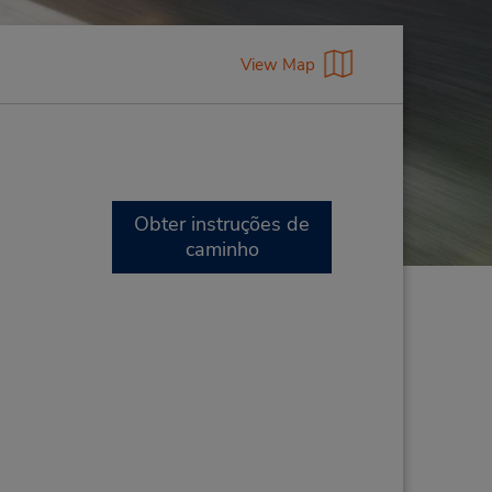
View Map
Obter instruções de
caminho