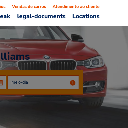
ios
Vendas de carros
Atendimento ao cliente
reak
legal-documents
Locations
lliams