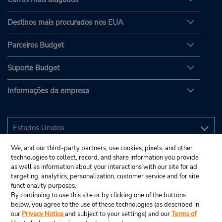
Destinos mais procurados nos EUA
Parceiros Budget
Suporte Budget
Informações da empresa
We, and our third-party partners, use cookies, pixels, and other
technologies to collect, record, and share information you provide
as well as information about your interactions with our site for ad
targeting, analytics, personalization, customer service and for site
functionality purposes.
By continuing to use this site or by clicking one of the buttons
below, you agree to the use of these technologies (as described in
our
Privacy Notice
and subject to your settings) and our
Terms of