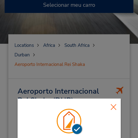
Selecionar meu carro
Locations
Africa
South Africa
Durban
Aeroporto Internacional Rei Shaka
Aeroporto Internacional
Rei Shaka
(DUR)
Endereço:
King Shaka Int Airport,
Durban,
S Africa
Telefone: