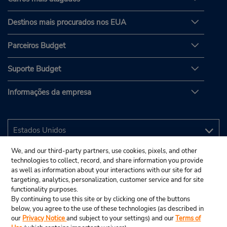
Destinos mais procurados nos EUA
Parceiros Budget
Suporte Budget
Informações da empresa
We, and our third-party partners, use cookies, pixels, and other
technologies to collect, record, and share information you provide
as well as information about your interactions with our site for ad
targeting, analytics, personalization, customer service and for site
functionality purposes.
By continuing to use this site or by clicking one of the buttons
below, you agree to the use of these technologies (as described in
our
Privacy Notice
and subject to your settings) and our
Terms of