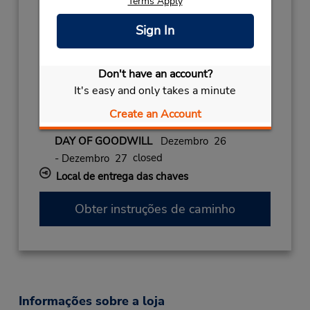
Terms Apply
FAMILY DAY
Março 29 closed
FREEDOM DAY
Abril 27 closed
Sign In
WORKERS' DAY
Maio 1 closed
YOUTH DAY
Junho 16 closed
Don't have an account?
NATIONAL WOMEN'
Agosto 9 closed
It's easy and only takes a minute
HERITAGE DAY
Setembro 24 closed
DAY OF RECONCIL
Dezembro 16 closed
Create an Account
CHRISTMAS DAY
Dezembro 25 closed
DAY OF GOODWILL
Dezembro 26
closed
- Dezembro 27
Local de entrega das chaves
Obter instruções de caminho
Informações sobre a loja