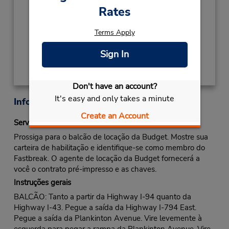
NEW YEARS DAY
Janeiro 1 closed
Rates
Local de entrega das chaves
Terms Apply
Obter instruções de caminho
Sign In
Don't have an account?
It's easy and only takes a minute
Informações sobre a loja
Create an Account
Serviço Fastbreak
Prossiga para o balcão de locação da Budget. Mostre sua
carteira de habilitação e identifique-se como membro do
Fastbreak. O agente de locação da Budget fornecerá a
você o contrato pré-impresso e as chaves.
Instruções gerais
BALCÃO: Tanto a partir da Highway I-94 quanto da
Highway I-43. Pegue a saída da Highway I-794 East.
Pegue a saída da Plankinton Avenue. Vire levemente à
esquerda para pegar a rampa da Plankinton Avenue. Vire