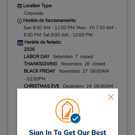
Location Type:
Corporate
Horário de funcionamento:
Sun 8:00 AM - 12:00 PM; Mon - Fri 7:30 AM -
6:00 PM; Sat 8:00 AM - 12:00 PM
Horário de feriado:
2026
LABOR DAY
Setembro 7 closed
THANKSGIVING
Novembro 26 closed
BLACK FRIDAY
Novembro 27 08:00AM
- 02:00PM
CHRISTMAS EVE
Dezembro 24 08:00AM
- 02:00PM
CHRISTMAS
Dezembro 25 closed
NEW YEARS EVE
Dezembro 31 08:00AM
- 02:00PM
2027
Sign In To Get Our Best