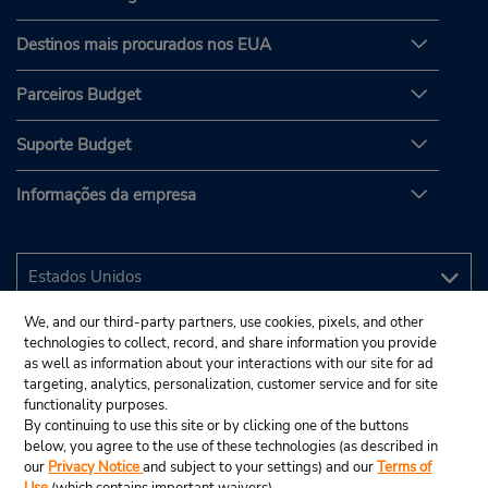
Destinos mais procurados nos EUA
Parceiros Budget
Suporte Budget
Informações da empresa
We, and our third-party partners, use cookies, pixels, and other
technologies to collect, record, and share information you provide
as well as information about your interactions with our site for ad
targeting, analytics, personalization, customer service and for site
functionality purposes.
By continuing to use this site or by clicking one of the buttons
below, you agree to the use of these technologies (as described in
our
Privacy Notice
and subject to your settings) and our
Terms of