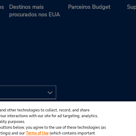
os
Destinos mais
Parceiros Budget
Sup
procurados nos EUA
and other technologies to collect, record, and share
ur interactions with our site for ad targeting, analytics,
ality purposes.
e buttons below, you agree to the use of these technologies (as
ttings) and our
Terms of Use
(which contains important