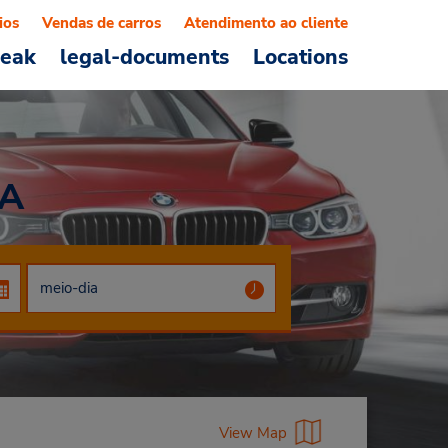
ios
Vendas de carros
Atendimento ao cliente
reak
legal-documents
Locations
WA
View Map