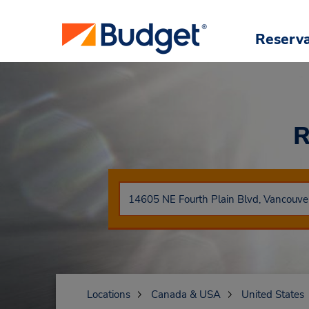
Reserv
R
Locations
Canada & USA
United States