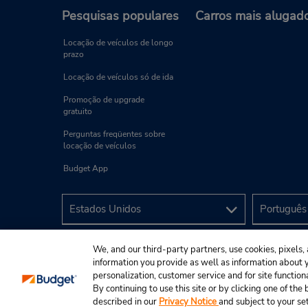
Pesquisas populares
Carros mais alugad
Locação de veículos de longo
prazo
Locação de veículos só de ida
Promoção de upgrade
gratuito
Perguntas freqüentes sobre
locação de veículos
Budget App
We, and our third-party partners, use cookies, pixels, 
information you provide as well as information about yo
personalization, customer service and for site function
By continuing to use this site or by clicking one of th
described in our
Privacy Notice
and subject to your se
© 2025 Budget Rent A Car System, Inc.