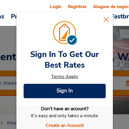
Login
Registrar
Aluguer de negóc
as
Promoções
Veículos e serviços
Fastb
Sign In To Get Our
ent a Car
at Vancouver, 
Best Rates
Terms Apply
Sign In
Don't have an account?
Selecionar meu carro
It's easy and only takes a minute
Washington
Vancouver
Vancouver, WA
Create an Account