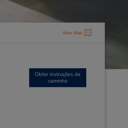
View Map
Obter instruções de
caminho