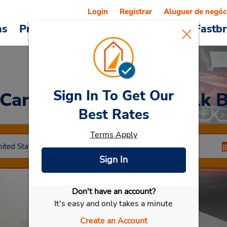
Login
Registrar
Aluguer de negóc
as
Promoções
Veículos e serviços
Fastb
Sign In To Get Our
 Car
at Shopping Norfolk 
Best Rates
Terms Apply
Sign In
Don't have an account?
Selecionar meu carro
It's easy and only takes a minute
Create an Account