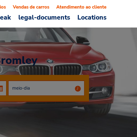
ios
Vendas de carros
Atendimento ao cliente
reak
legal-documents
Locations
Bromley