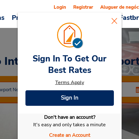
Login
Registrar
Aluguer de negóc
as
Promoções
Veículos e serviços
Fastb
Sign In To Get Our
o Internacional de Newpo
Best Rates
Terms Apply
Sign In
Don't have an account?
Selecionar meu carro
It's easy and only takes a minute
Create an Account