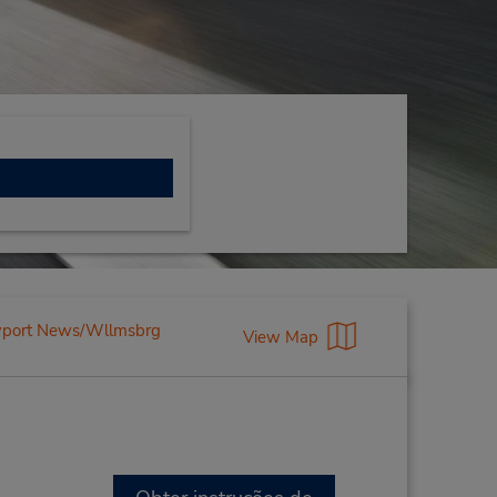
ewport News/Wllmsbrg
View Map