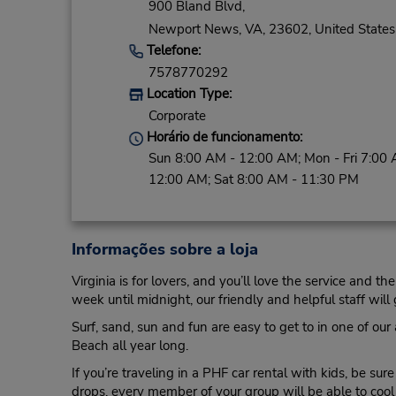
900 Bland Blvd,
Newport News,
VA,
23602,
United States
Telefone:
7578770292
Location Type:
Corporate
Horário de funcionamento:
Sun 8:00 AM - 12:00 AM; Mon - Fri 7:00 
12:00 AM; Sat 8:00 AM - 11:30 PM
Informações sobre a loja
Virginia is for lovers, and you’ll love the service an
week until midnight, our friendly and helpful staff will 
Surf, sand, sun and fun are easy to get to in one of our
Beach all year long.
If you’re traveling in a PHF car rental with kids, be s
drops, every member of your group will be able to cool 