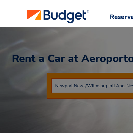
Reserv
Rent a Car
at Aeroport