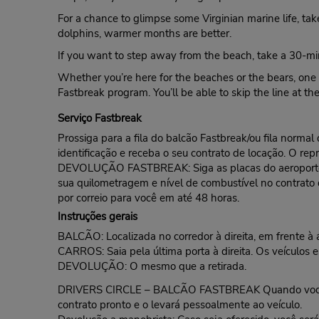
For a chance to glimpse some Virginian marine life, take
dolphins, warmer months are better.
If you want to step away from the beach, take a 30-mi
Whether you’re here for the beaches or the bears, one 
Fastbreak program. You’ll be able to skip the line at t
Serviço Fastbreak
Prossiga para a fila do balcão Fastbreak/ou fila norma
identificação e receba o seu contrato de locação. O rep
DEVOLUÇÃO FASTBREAK: Siga as placas do aeroporto pa
sua quilometragem e nível de combustível no contrato
por correio para você em até 48 horas.
Instruções gerais
BALCÃO: Localizada no corredor à direita, em frente à 
CARROS: Saia pela última porta à direita. Os veículos
DEVOLUÇÃO: O mesmo que a retirada.
DRIVERS CIRCLE – BALCÃO FASTBREAK Quando você cheg
contrato pronto e o levará pessoalmente ao veículo.