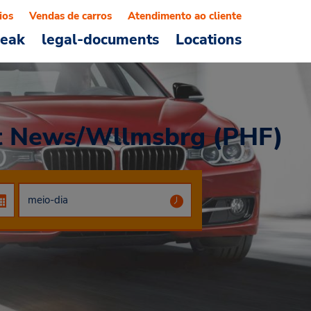
ios
Vendas de carros
Atendimento ao cliente
reak
legal-documents
Locations
rt News/Wllmsbrg (PHF)