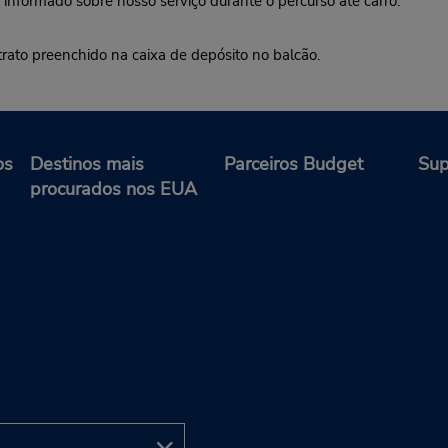
 informado sobre nosso serviço durante o percurso até carro.
trato preenchido na caixa de depósito no balcão.
os
Destinos mais
Parceiros Budget
Sup
procurados nos EUA