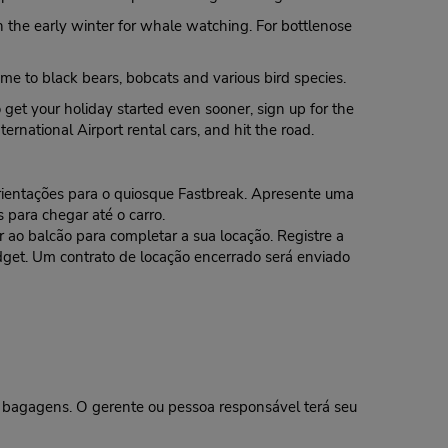
in the early winter for whale watching. For bottlenose
e to black bears, bobcats and various bird species.
get your holiday started even sooner, sign up for the
rnational Airport rental cars, and hit the road.
 orientações para o quiosque Fastbreak. Apresente uma
 para chegar até o carro.
o balcão para completar a sua locação. Registre a
dget. Um contrato de locação encerrado será enviado
agagens. O gerente ou pessoa responsável terá seu