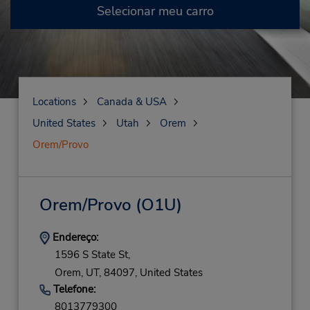
Selecionar meu carro
Locations
Canada & USA
United States
Utah
Orem
Orem/Provo
Orem/Provo
(O1U)
Endereço:
1596 S State St,
Orem,
UT,
84097,
United States
Telefone:
8013779300