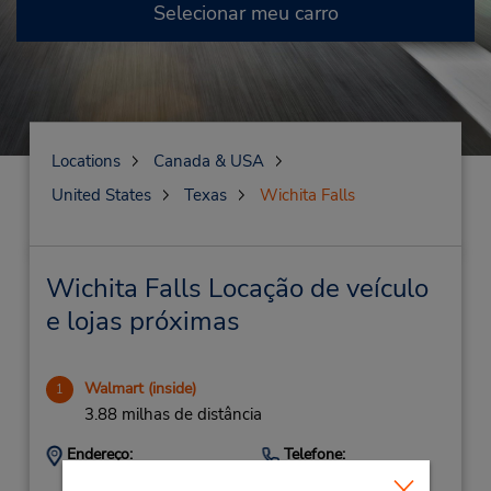
Selecionar meu carro
Locations
Canada & USA
United States
Texas
Wichita Falls
Wichita Falls Locação de veículo
e lojas próximas
Walmart (inside)
1
3.88 milhas de distância
Endereço:
Telefone:
9406890179
3130 Lawrence Rd,