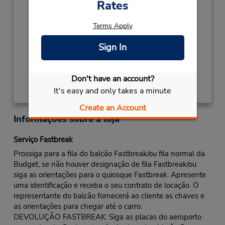
Local de entrega das chaves
Rates
Caso esteja vindo de avião, o balcão de
locação está dentro do terminal, a uma curta
Terms Apply
distância do estacionamento.
Sign In
Obter instruções de caminho
Don't have an account?
It's easy and only takes a minute
Create an Account
Informações sobre a loja
Serviço Fastbreak
Prossiga para a fila do balcão Fastbreak/ou fila normal da
Budget, se não houver designação de fila Fastbreak/ou
siga as orientações para o quiosque Fastbreak. Apresente
uma identificação e receba o seu contrato de locação. O
representante do balcão fornecerá ao cliente as chaves e
as orientações para chegar até o carro.
DEVOLUÇÃO FASTBREAK: Siga as placas do aeroporto