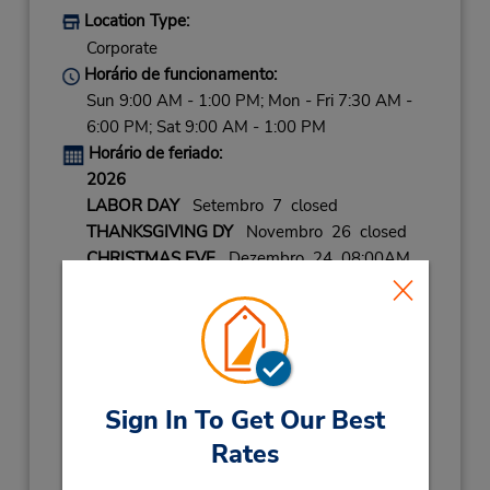
Location Type:
Corporate
Horário de funcionamento:
Sun 9:00 AM - 1:00 PM; Mon - Fri 7:30 AM -
6:00 PM; Sat 9:00 AM - 1:00 PM
Horário de feriado:
2026
LABOR DAY
Setembro 7 closed
THANKSGIVING DY
Novembro 26 closed
CHRISTMAS EVE
Dezembro 24 08:00AM
- 12:00PM
CHRISTMAS DAY
Dezembro 25 closed
NEW YEARS EVE
Dezembro 31 08:00AM
- 12:00PM
Sign In To Get Our Best
2027
NEW YEARS DAY
Janeiro 1 closed
Rates
Local de entrega das chaves