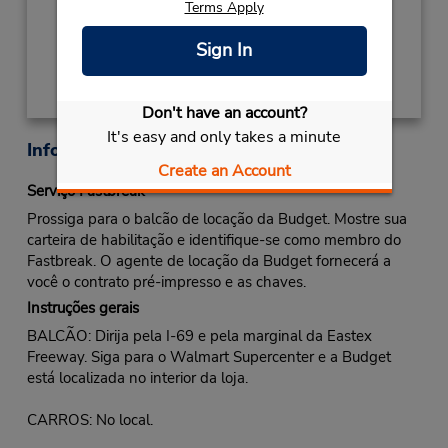
Terms Apply
Obter instruções de caminho
Sign In
Don't have an account?
It's easy and only takes a minute
Informações sobre a loja
Create an Account
Serviço Fastbreak
Prossiga para o balcão de locação da Budget. Mostre sua
carteira de habilitação e identifique-se como membro do
Fastbreak. O agente de locação da Budget fornecerá a
você o contrato pré-impresso e as chaves.
Instruções gerais
BALCÃO: Dirija pela I-69 e pela marginal da Eastex
Freeway. Siga para o Walmart Supercenter e a Budget
está localizada no interior da loja.
CARROS: No local.