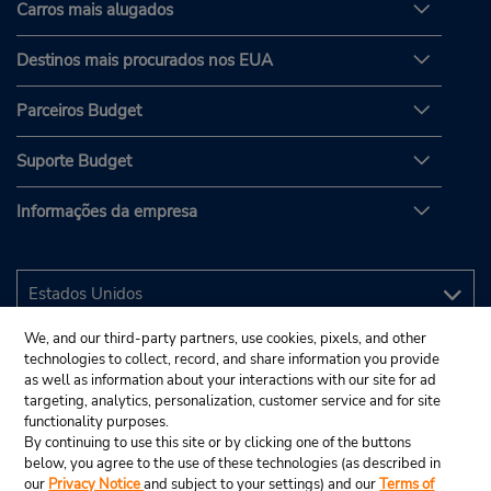
Carros mais alugados
Destinos mais procurados nos EUA
Parceiros Budget
Suporte Budget
Informações da empresa
We, and our third-party partners, use cookies, pixels, and other
technologies to collect, record, and share information you provide
as well as information about your interactions with our site for ad
targeting, analytics, personalization, customer service and for site
functionality purposes.
By continuing to use this site or by clicking one of the buttons
below, you agree to the use of these technologies (as described in
our
Privacy Notice
and subject to your settings) and our
Terms of