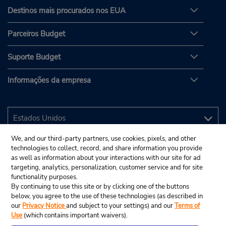
Destinos mais procurados nos EUA
Parceiros Budget
Suporte Budget
Informações da empresa
We, and our third-party partners, use cookies, pixels, and other
technologies to collect, record, and share information you provide
as well as information about your interactions with our site for ad
targeting, analytics, personalization, customer service and for site
functionality purposes.
By continuing to use this site or by clicking one of the buttons
below, you agree to the use of these technologies (as described in
our
Privacy Notice
and subject to your settings) and our
Terms of
Use
(which contains important waivers).