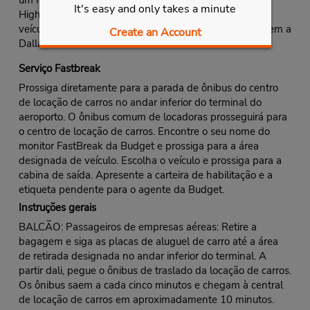
um Mustang, ou marque presença em uma festa no
It's easy and only takes a minute
Highland Park em uma Mercedes-Benz. Não importa o
veículo de luxo que você escolher, ele tornará sua viagem a
Create an Account
Dallas memorável.
Serviço Fastbreak
Prossiga diretamente para a parada de ônibus do centro
de locação de carros no andar inferior do terminal do
aeroporto. O ônibus comum de locadoras prosseguirá para
o centro de locação de carros. Encontre o seu nome do
monitor FastBreak da Budget e prossiga para a área
designada de veículo. Escolha o veículo e prossiga para a
cabina de saída. Apresente a carteira de habilitação e a
etiqueta pendente para o agente da Budget.
Instruções gerais
BALCÃO: Passageiros de empresas aéreas: Retire a
bagagem e siga as placas de aluguel de carro até a área
de retirada designada no andar inferior do terminal. A
partir dali, pegue o ônibus de traslado da locação de carros.
Os ônibus saem a cada cinco minutos e chegam à central
de locação de carros em aproximadamente 10 minutos.