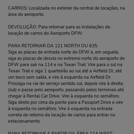
CARROS: Localizada no exterior da central de locações, na
área do aeroporto.
DEVOLUÇÃO: Para retornar para as instalações da
locação de carros do Aeroporto DFW:
PARA RETORNAR DA 121 NORTH OU 635:
Siga as placas de entrada norte do DFW e, em seguida,
siga as placas de desvio no extremo norte do aeroporto de
DFW para sair na 114 e na Texan Trail. Vire para o sul na
Texan Trail e siga 1 quarteirão ao sul até a Airfield Dr, até
um beco sem saída, e vire à esquerda na Airfield Dr.
Prossiga na via de serviço sentido sul, depois vire à direita
(sul) e passe pelo aeroporto, passando pelos terminais até
chegar à Rental Car Drive. Vire à esquerda no semáforo.
Siga direto por cima da ponte para a Passport Drive e vire
à esquerda no semáforo. Vire á esquerda na entrada
correta de retorno da locação de carros para entrar no
estacionamento.
PARA RETORNAR A PARTIR DA ÁREA 114 WEST: