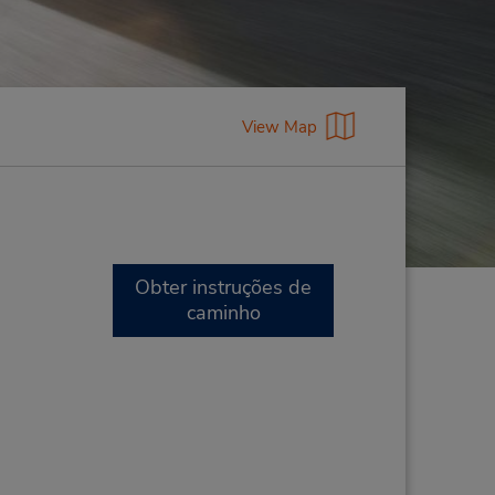
View Map
Obter instruções de
caminho