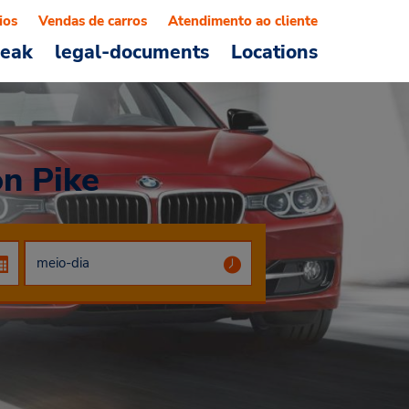
ios
Vendas de carros
Atendimento ao cliente
reak
legal-documents
Locations
on Pike