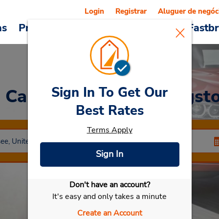
Login
Registrar
Aluguer de negóc
as
Promoções
Veículos e serviços
Fastb
Sign In To Get Our
a Car
at Knoxville - Kingst
Best Rates
Terms Apply
Sign In
Don't have an account?
Selecionar meu carro
It's easy and only takes a minute
Create an Account