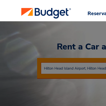
Reserv
Rent a Car
a