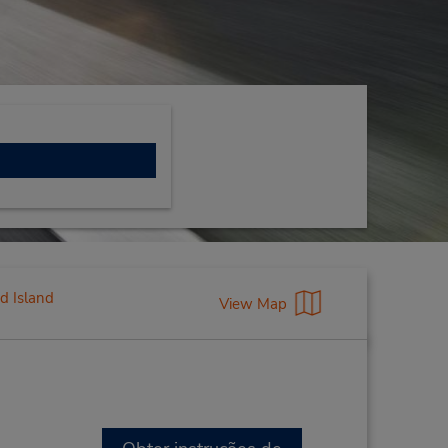
d Island
View Map