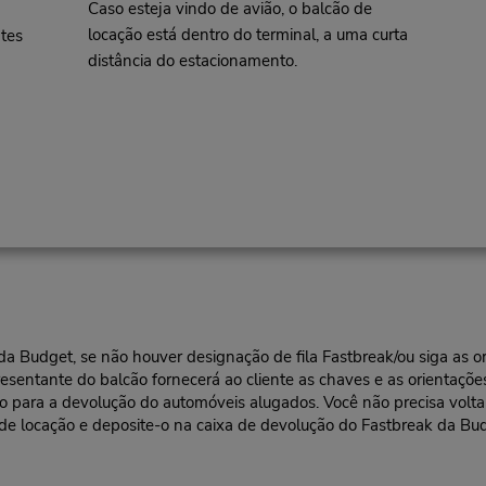
Caso esteja vindo de avião, o balcão de
locação está dentro do terminal, a uma curta
tes
distância do estacionamento.
l da Budget, se não houver designação de fila Fastbreak/ou siga as
resentante do balcão fornecerá ao cliente as chaves e as orientações
ra a devolução do automóveis alugados. Você não precisa voltar a
 de locação e deposite-o na caixa de devolução do Fastbreak da Bu