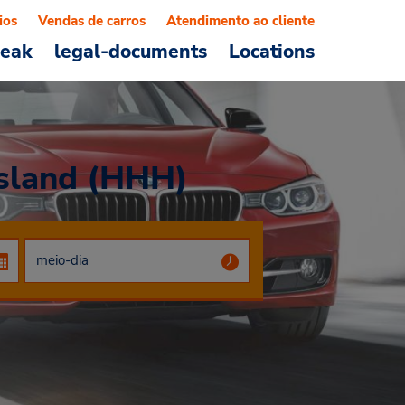
ios
Vendas de carros
Atendimento ao cliente
reak
legal-documents
Locations
Island (HHH)