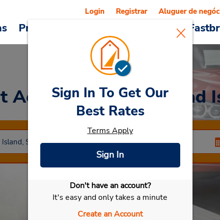
Login
Registrar
Aluguer de negóc
as
Promoções
Veículos e serviços
Fastb
Sign In To Get Our
t Aeroporto Hilton Head 
Best Rates
Terms Apply
Sign In
Don't have an account?
Selecionar meu carro
It's easy and only takes a minute
Create an Account