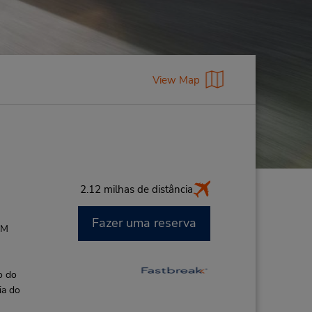
View Map
2.12 milhas de distância
Fazer uma reserva
AM
o do
ia do