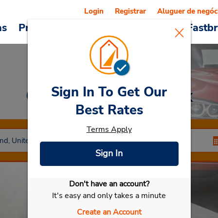
Login
Registrar
Aluguer de negóc
as
Promoções
Veículos e serviços
Fastb
Sign In To Get Our
Car Rental
Warwick
Best Rates
Terms Apply
Sign In
Don't have an account?
Selecionar meu carro
It's easy and only takes a minute
Create an Account