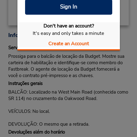
Sign In
Don't have an account?
It's easy and only takes a minute
Informações sobre a loja
Create an Account
Serviço Fastbreak
Prossiga para o balcão de locação da Budget. Mostre sua
carteira de habilitação e identifique-se como membro do
Fastbreak. O agente de locação da Budget fornecerá a
você o contrato pré-impresso e as chaves.
Instruções gerais
BALCÃO: Localizado na West Main Road (conhecida como
SR 114) no cruzamento da Oakwood Road.
VEÍCULOS: No local.
DEVOLUÇÃO: O mesmo que a retirada.
Devoluções além do horário