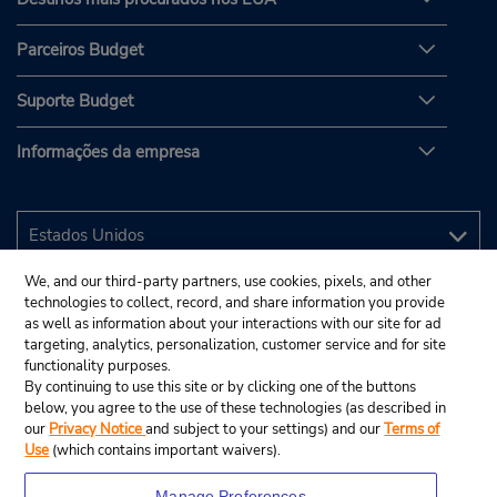
Parceiros Budget
Suporte Budget
Informações da empresa
We, and our third-party partners, use cookies, pixels, and other
technologies to collect, record, and share information you provide
as well as information about your interactions with our site for ad
targeting, analytics, personalization, customer service and for site
functionality purposes.
By continuing to use this site or by clicking one of the buttons
below, you agree to the use of these technologies (as described in
our
Privacy Notice
and subject to your settings) and our
Terms of
Use
(which contains important waivers).
Manage Preferences