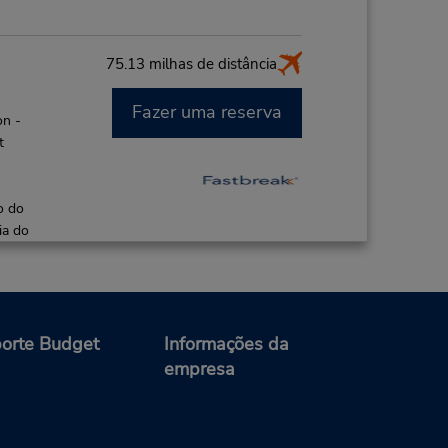
75.13 milhas de distância
Fazer uma reserva
on -
t
o do
ia do
91.57 milhas de distância
orte Budget
Informações da
empresa
Fazer uma reserva
M