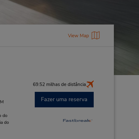
View Map
69.52 milhas de distância
Fazer uma reserva
AM
o do
ia do