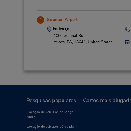
Scranton Airport
2
Endereço:
100 Terminal Rd,
Avoca,
PA,
18641,
United States
Harrisburg
3
Pesquisas populares
Carros mais alugad
Endereço:
4612 Jonestown Rd,
Locação de veículos de longo
prazo
Harrisburg,
PA,
17109,
United States
Locação de veículos só de ida