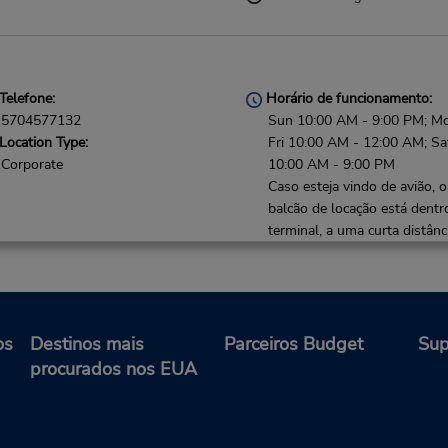
Telefone:
Horário de funcionamento:
5704577132
Sun 10:00 AM - 9:00 PM; M
Location Type:
Fri 10:00 AM - 12:00 AM; Sa
Corporate
10:00 AM - 9:00 PM
Caso esteja vindo de avião, o
balcão de locação está dentr
terminal, a uma curta distânc
estacionamento.
os
Destinos mais
Parceiros Budget
Sup
Telefone:
Horário de funcionamento:
procurados nos EUA
7175471005
Mon - Fri 8:00 AM - 4:00 P
Location Type:
Corporate