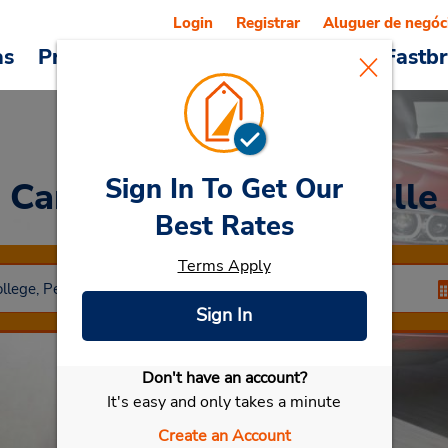
Login
Registrar
Aluguer de negóc
as
Promoções
Veículos e serviços
Fastb
Sign In To Get Our
Car Rental
Montoursville
Best Rates
Terms Apply
Sign In
Don't have an account?
Selecionar meu carro
It's easy and only takes a minute
Create an Account