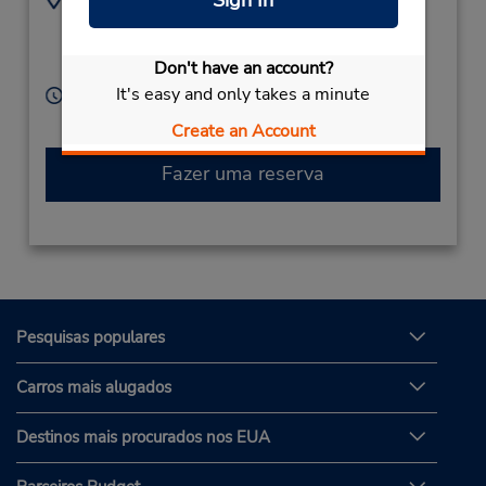
Sign In
7175471005
4612 Jonestown Rd,
Location Type:
Harrisburg,
PA,
17109,
Don't have an account?
Corporate
United States
It's easy and only takes a minute
Horário de funcionamento:
Mon - Fri 8:00 AM - 4:00 PM
Create an Account
Fazer uma reserva
Pesquisas populares
Carros mais alugados
Destinos mais procurados nos EUA