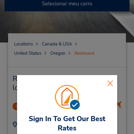
Selecionar meu carro
Locations
Canada & USA
United States
Oregon
Redmond
Redmond Locação de veículo e
lojas próximas
Redmond Municipal Airport
1
1.71 milhas de distância
Sign In To Get Our Best
Endereço:
Telefone:
Rates
5419230699
2522 Jesse Butler Cir,