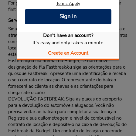
For great deals on airport rental cars, make Budget your
Terms Apply
first stop in Portland.
Sign In
Serviço Fastbreak
Siga as placas para a área de retirada de bagagem. Saia e
Don't have an account?
atravesse a rua até o estabelecimento de locação de carros
consolidado. O balcão de locação da Budget está
It's easy and only takes a minute
localizado no primeiro andar da garagem de
Create an Account
estacionamento. Prossiga para a fila do balcão
Fastbreak/ou fila normal da Budget, se não houver
designação de fila Fastbreak/ou siga as orientações para o
quiosque Fastbreak. Apresente uma identificação e receba
o seu contrato de locação. O representante do balcão
fornecerá ao cliente as chaves e as orientações para
chegar até o carro.
DEVOLUÇÃO FASTBREAK: Siga as placas do aeroporto
para a devolução do automóveis alugados. Você não
precisa voltar ao balcão para completar a sua locação.
Registre a sua quilometragem e nível de combustível no
contrato de locação e deposite-o na caixa de devolução do
Fastbreak da Budget. Um contrato de locação encerrado