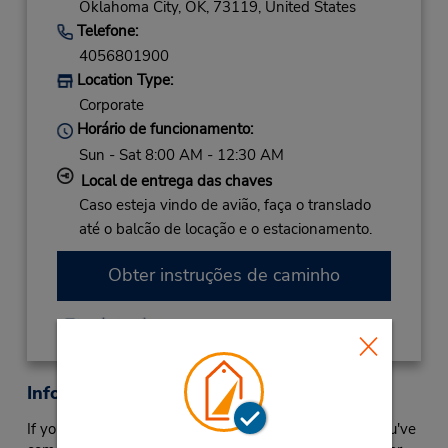
Oklahoma City,
OK,
73119,
United States
Telefone:
4056801900
Location Type:
Corporate
Horário de funcionamento:
Sun - Sat 8:00 AM - 12:30 AM
Local de entrega das chaves
Caso esteja vindo de avião, faça o translado
até o balcão de locação e o estacionamento.
Obter instruções de caminho
Informações sobre a loja
If you need an Will Rogers World airport car rental, you've