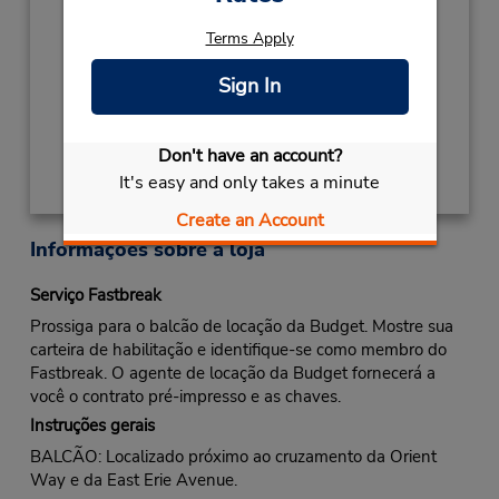
2027
NEW YEARS DAY
Janeiro 1 closed
Terms Apply
Local de entrega das chaves
Sign In
Obter instruções de caminho
Don't have an account?
It's easy and only takes a minute
Create an Account
Informações sobre a loja
Serviço Fastbreak
Prossiga para o balcão de locação da Budget. Mostre sua
carteira de habilitação e identifique-se como membro do
Fastbreak. O agente de locação da Budget fornecerá a
você o contrato pré-impresso e as chaves.
Instruções gerais
BALCÃO: Localizado próximo ao cruzamento da Orient
Way e da East Erie Avenue.