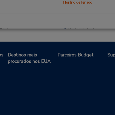
Horário de feriado
Telefone:
Horário de funcionamento:
7326922054
Mon - Fri 8:00 AM - 5:00 PM
Location Type:
9:00 AM - 2:00 PM
Corporate
Horário de feriado
os
Destinos mais
Parceiros Budget
Sup
procurados nos EUA
Telefone:
Horário de funcionamento:
7325424561
Sun 8:00 AM - 1:00 PM; Mon 
Location Type:
8:00 AM - 5:00 PM; Sat 8:0
Corporate
2:00 PM