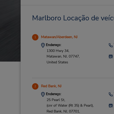
Marlboro Locação de veíc
Matawan/Aberdeen, NJ
1
Endereço:
1300 Hwy 34,
Matawan,
NJ,
07747,
United States
Red Bank, NJ
2
Endereço:
25 Pearl St,
(cnr of Water (Rt 35) & Pearl),
Red Bank,
NJ,
07701,