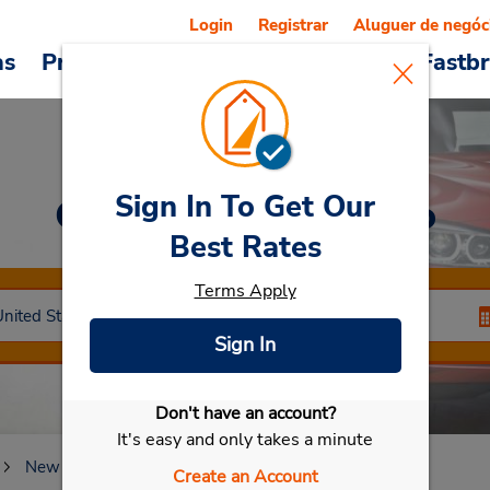
Login
Registrar
Aluguer de negóc
as
Promoções
Veículos e serviços
Fastb
Sign In To Get Our
Car Rental
Marlboro
Best Rates
Terms Apply
Sign In
Don't have an account?
Selecionar meu carro
It's easy and only takes a minute
New Jersey
Marlboro
Create an Account