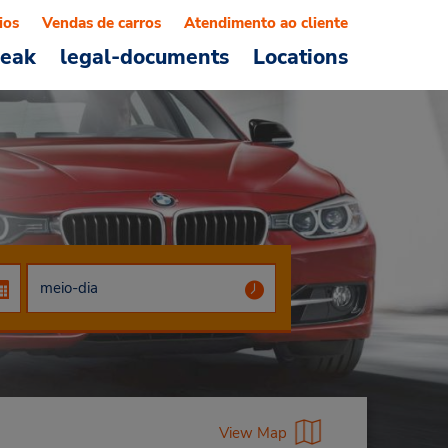
ios
Vendas de carros
Atendimento ao cliente
reak
legal-documents
Locations
View Map