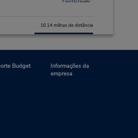
16.14 milhas de distância
Fazer uma reserva
; Sat
orte Budget
Informações da
empresa
18.53 milhas de distância
Fazer uma reserva
- Fri
0 AM -