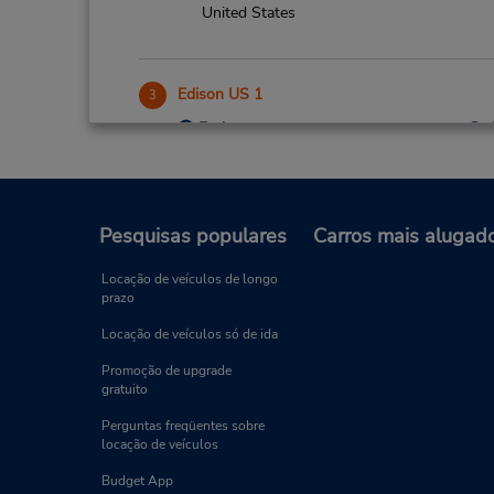
United States
Edison US 1
3
Endereço:
550 US 1 North,
Edison,
NJ,
08817,
United States
Pesquisas populares
Carros mais alugad
Locação de veículos de longo
Eatontown Sheraton Hotel
prazo
4
Endereço:
Locação de veículos só de ida
6 Industrial Way E,
Promoção de upgrade
(cnr of Rte 35 & Industrial),
gratuito
Eatontown,
NJ,
07724,
Perguntas freqüentes sobre
United States
locação de veículos
Budget App