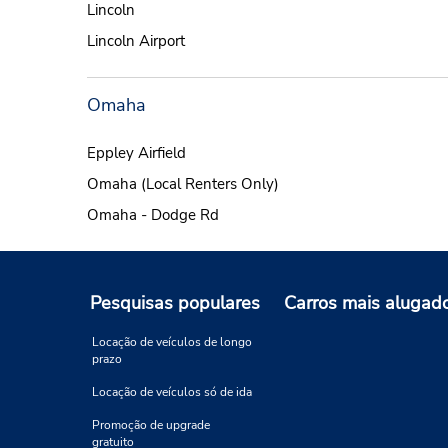
Lincoln
Lincoln Airport
Omaha
Eppley Airfield
Omaha (Local Renters Only)
Omaha - Dodge Rd
Pesquisas populares
Carros mais alugad
Locação de veículos de longo
prazo
Locação de veículos só de ida
Promoção de upgrade
gratuito