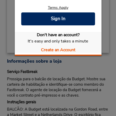
2027
Terms Apply
NEW YEARS DAY
Janeiro 1 closed
Sign In
Local de entrega das chaves
Obter instruções de caminho
Don't have an account?
It's easy and only takes a minute
Create an Account
Informações sobre a loja
Serviço Fastbreak
Prossiga para o balcão de locação da Budget. Mostre sua
carteira de habilitação e identifique-se como membro do
Fastbreak. O agente de locação da Budget fornecerá a
você o contrato pré-impresso e as chaves.
Instruções gerais
BALCÃO: A Budget está localizada na Gordon Road, entre
a Market Street e a Netherlands Drive. O escritório fica