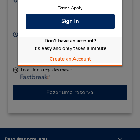
264 Albert Ellis Airport
9103241869
Terms Apply
Rd,
Location Type:
Corporate
Richlands,
NC,
28574,
Sign In
United States
Horário de funcionamento:
Don't have an account?
Sun - Sat 8:00 AM - 9:30 PM
Caso esteja vindo de avião, o balcão de locação está
It's easy and only takes a minute
dentro do terminal, a uma curta distância do
Create an Account
estacionamento.
Local de entrega das chaves
Fazer uma reserva
Pesquisas populares