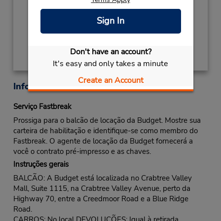
Local de entrega das chaves
Sign In
Obter instruções de caminho
Don't have an account?
It's easy and only takes a minute
Create an Account
Informações sobre a loja
Serviço Fastbreak
Prossiga para o balcão de locação da Budget. Mostre sua
carteira de habilitação e identifique-se como membro do
Fastbreak. O agente de locação da Budget fornecerá a
você o contrato pré-impresso e as chaves.
Instruções gerais
BALCÃO: A Budget está localizada no Crabtree Valley
Mall, Suite 1115, na Crabtree Valley Avenue, perto da
Highway 70, entre a Creedmoor Road e a Blue Ridge
Road.
CARROS: No local DEVOLUÇÕES: Igual à retirada.