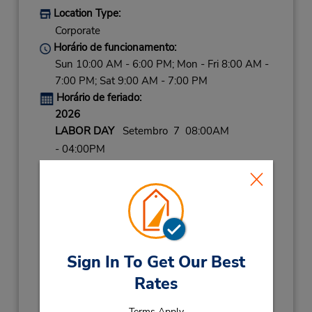
Location Type:
Corporate
Horário de funcionamento:
Sun 10:00 AM - 6:00 PM; Mon - Fri 8:00 AM -
7:00 PM; Sat 9:00 AM - 7:00 PM
Horário de feriado:
2026
LABOR DAY
Setembro 7 08:00AM
- 04:00PM
THANKSGIVING
Novembro 26 closed
CHRISTMAS EVE
Dezembro 24 08:00AM
- 04:00PM
CHRISTMAS
Dezembro 25 closed
NEW YEARS EVE
Dezembro 31 08:00AM
- 04:00PM
Sign In To Get Our Best
Rates
2027
NEW YEARS DAY
Janeiro 1 closed
Terms Apply