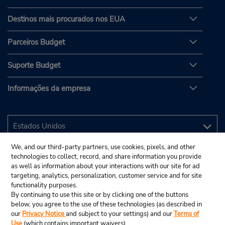
Destinos mais procurados nos EUA
Parceiros Budget
Suporte Budget
Informações da empresa
We, and our third-party partners, use cookies, pixels, and other
technologies to collect, record, and share information you provide
as well as information about your interactions with our site for ad
targeting, analytics, personalization, customer service and for site
functionality purposes.
By continuing to use this site or by clicking one of the buttons
below, you agree to the use of these technologies (as described in
our
Privacy Notice
and subject to your settings) and our
Terms of
Use
(which contains important waivers).