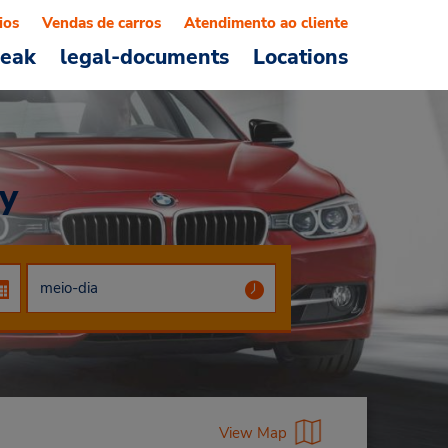
ios
Vendas de carros
Atendimento ao cliente
reak
legal-documents
Locations
y
View Map