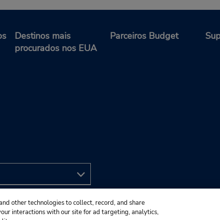
os
Destinos mais
Parceiros Budget
Sup
procurados nos EUA
and other technologies to collect, record, and share
ur interactions with our site for ad targeting, analytics,