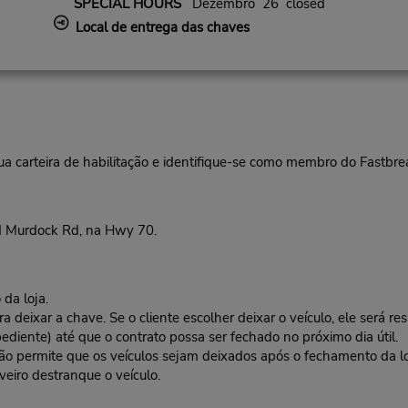
SPECIAL HOURS
Dezembro 26 closed
Local de entrega das chaves
ua carteira de habilitação e identifique-se como membro do Fastbr
d Murdock Rd, na Hwy 70.
da loja.
deixar a chave. Se o cliente escolher deixar o veículo, ele será res
ediente) até que o contrato possa ser fechado no próximo dia útil.
 não permite que os veículos sejam deixados após o fechamento da l
veiro destranque o veículo.