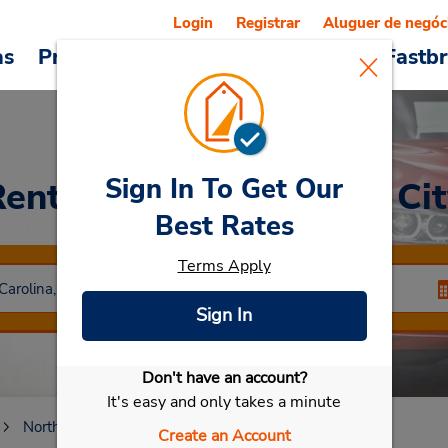
Login
Registrar
Aluguer de negóc
as
Promoções
Veículos e serviços
Fastb
Sign In To Get Our
Rent a Car
at Morehead Cit
Best Rates
Terms Apply
Sign In
Don't have an account?
Selecionar meu carro
It's easy and only takes a minute
North Carolina
Morehead City
Morehead City
Create an Account