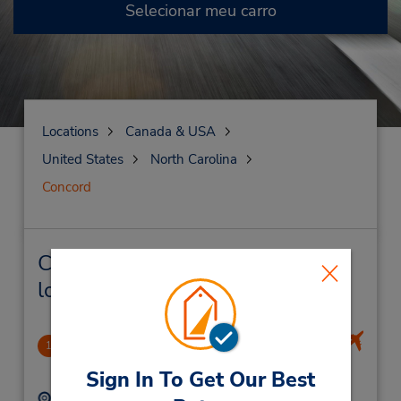
Selecionar meu carro
Locations
Canada & USA
United States
North Carolina
Concord
Concord Locação de veículo e
lojas próximas
Concord Regional Airport
1
8.71 milhas de distância
Sign In To Get Our Best
Endereço:
Telefone: