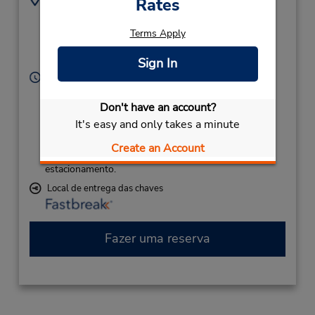
Rates
7435 Zephyr Place
7047236319
NW,
Location Type:
Terms Apply
Corporate
Concord,
NC,
28027,
United States
Sign In
Horário de funcionamento:
Sun - Mon 11:00 AM - 11:00 PM; Tue - Wed 10:00
Don't have an account?
AM - 6:00 PM; Thu - Fri 11:00 AM - 11:00 PM; Sat
10:00 AM - 2:00 PM
It's easy and only takes a minute
Caso esteja vindo de avião, o balcão de locação está
Create an Account
dentro do terminal, a uma curta distância do
estacionamento.
Local de entrega das chaves
Fazer uma reserva