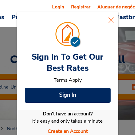
Login
Registrar
Aluguer de negóc
as
Promoções
Veículos e serviços
Fastb
Sign In To Get Our
Car Rental
Chapel Hill
Best Rates
Terms Apply
Sign In
Don't have an account?
Selecionar meu carro
It's easy and only takes a minute
North Carolina
Chapel Hill
Create an Account