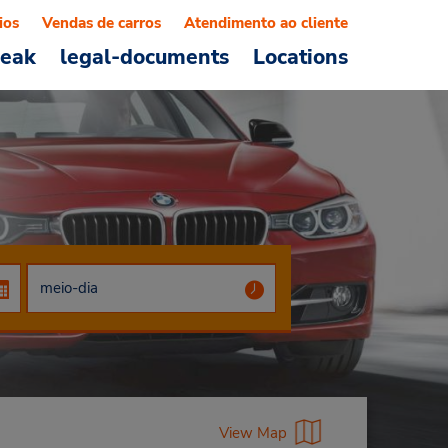
ios
Vendas de carros
Atendimento ao cliente
reak
legal-documents
Locations
View Map