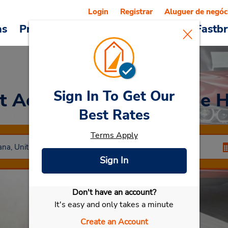
Login
Registrar
Aluguer de negóc
as
Promoções
Veículos e serviços
Fastb
Sign In To Get Our
t Aeroporto Regional de 
Best Rates
Terms Apply
Sign In
Don't have an account?
Selecionar meu carro
It's easy and only takes a minute
Create an Account