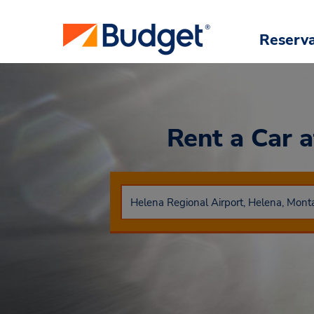
Reserv
Rent a Car
a