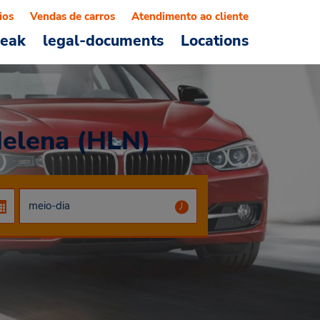
ios
Vendas de carros
Atendimento ao cliente
reak
legal-documents
Locations
Helena (HLN)