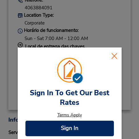
4063884091
Location Type:
Corporate
Horário de funcionamento:
Sun - Sat 7:00 AM - 12:00 AM
Local de entrega das chaves
Caso esteja vindo de avião, o balcão de
locação está dentro do terminal, a uma curta
distância do estacionamento.
Obter instruções de caminho
Sign In To Get Our Best
Rates
Terms Apply
Informações sobre a loja
Sign In
Serviço Fastbreak