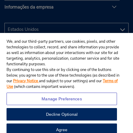
Informações da empresa
We, and our third-party partners, use cookies, pixels, and other
technologies to collect, record, and share information you provide
as well as information about your interactions with our site for ad
targeting, analytics, personalization, customer service and for site
functionality purposes.
By continuing to use this site or by clicking one of the buttons
below, you agree to the use of these technologies (as described in
our
Privacy Notice
and subject to your settings) and our
Terms of
Use
(which contains important waivers).
Manage Preferences
Decline Optional
© 2025 Budget Rent A Car System, Inc.
View Map
Agree