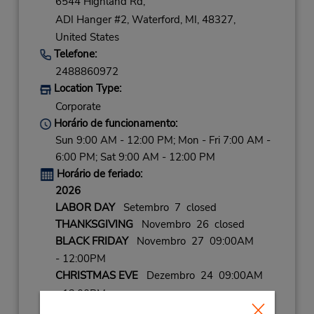
6544 Highland Rd,
ADI Hanger #2,
Waterford,
MI,
48327,
United States
Telefone:
2488860972
Location Type:
Corporate
Horário de funcionamento:
Sun 9:00 AM - 12:00 PM; Mon - Fri 7:00 AM -
6:00 PM; Sat 9:00 AM - 12:00 PM
Horário de feriado:
2026
LABOR DAY
Setembro 7 closed
THANKSGIVING
Novembro 26 closed
BLACK FRIDAY
Novembro 27 09:00AM
- 12:00PM
CHRISTMAS EVE
Dezembro 24 09:00AM
- 12:00PM
CHRISTMAS
Dezembro 25 closed