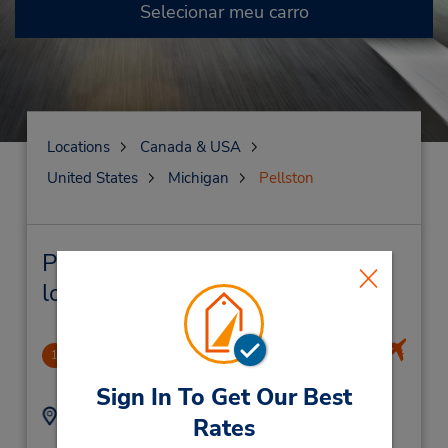
Selecionar meu carro
Locations
Canada & USA
United States
Michigan
Pellston
Pellston Locação de veículo e
lojas próximas
Pellston Regional Airport
1
1.52 milhas de distância
Sign In To Get Our Best
Endereço:
Telefone:
Rates
1395 N US Highway
2315398160