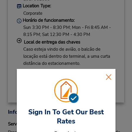
Location Type:
Corporate
Horário de funcionamento:
Sun 3:30 PM - 8:30 PM; Mon - Fri 8:45 AM -
8:15 PM; Sat 12:30 PM - 4:30 PM
Local de entrega das chaves
Caso esteja vindo de avião, o balcão de
locação está dentro do terminal, a uma curta
distância do estacionamento.
Obter instruções de caminho
Sign In To Get Our Best
Informações sobre a loja
Rates
Serviço Fastbreak