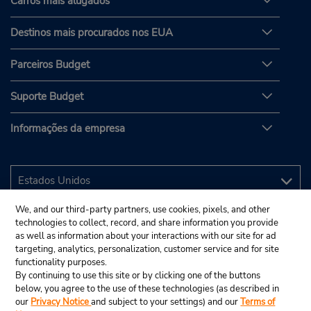
Carros mais alugados
Destinos mais procurados nos EUA
Parceiros Budget
Suporte Budget
Informações da empresa
We, and our third-party partners, use cookies, pixels, and other
technologies to collect, record, and share information you provide
as well as information about your interactions with our site for ad
targeting, analytics, personalization, customer service and for site
functionality purposes.
By continuing to use this site or by clicking one of the buttons
below, you agree to the use of these technologies (as described in
our
Privacy Notice
and subject to your settings) and our
Terms of