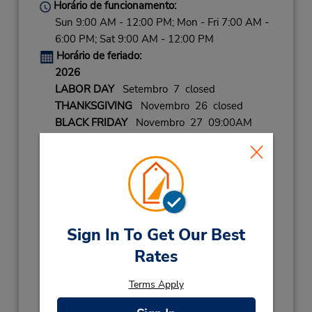
Horário de funcionamento:
Sun 9:00 AM - 12:00 PM; Mon - Fri 7:00 AM -
6:00 PM; Sat 9:00 AM - 12:00 PM
Horário de feriado:
2026
LABOR DAY
Setembro 7 closed
THANKSGIVING
Novembro 26 closed
BLACK FRIDAY
Novembro 27 09:00AM
- 12:00PM
CHRISTMAS EVE
Dezembro 24 09:00AM
- 12:00PM
CHRISTMAS
Dezembro 25 closed
NEW YEARS EVE
Dezembro 31 09:00AM
- 12:00PM
Sign In To Get Our Best
Rates
2027
NEW YEARS DAY
Janeiro 1 closed
Terms Apply
Local de entrega das chaves