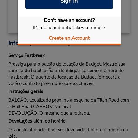
Sign In
Obter instruções de caminho
Don't have an account?
It's easy and only takes a minute
Create an Account
Informações sobre a loja
Serviço Fastbreak
Prossiga para o balcão de locação da Budget. Mostre sua
carteira de habilitação e identifique-se como membro do
Fastbreak. O agente de locação da Budget fornecerá a
você o contrato pré-impresso e as chaves.
Instruções gerais
BALCÃO: Localizado próximo à esquina da Tilch Road com
a Hall Road.CARROS: No local.
DEVOLUÇÃO: O mesmo que a retirada.
Devoluções além do horário
O veículo alugado deve ser devolvido durante o horário da
loja.