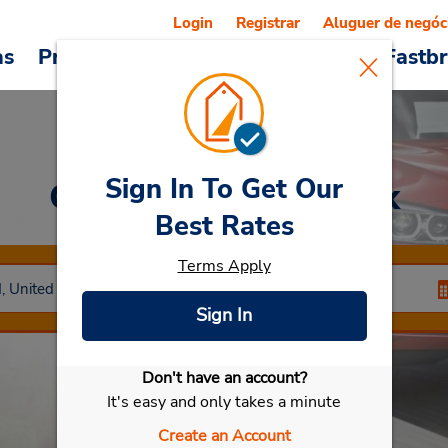
Login
Registrar
Aluguer de negóc
as
Promoções
Veículos e serviços
Fastb
Sign In To Get Our
Car Rental
Frederick
Best Rates
Terms Apply
Sign In
Don't have an account?
Selecionar meu carro
It's easy and only takes a minute
Create an Account