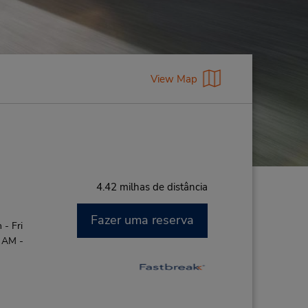
View Map
4.42 milhas de distância
Fazer uma reserva
- Fri
0 AM -