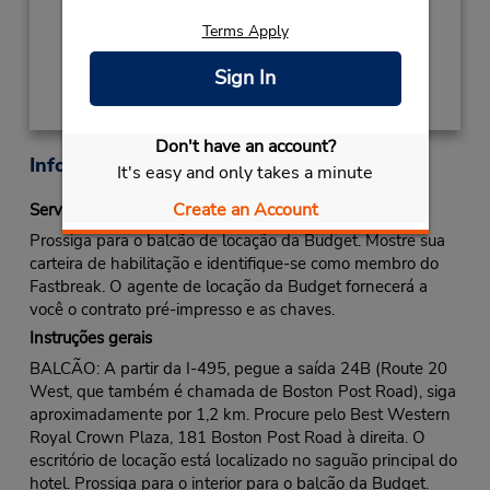
Terms Apply
Obter instruções de caminho
Sign In
Don't have an account?
Informações sobre a loja
It's easy and only takes a minute
Create an Account
Serviço Fastbreak
Prossiga para o balcão de locação da Budget. Mostre sua
carteira de habilitação e identifique-se como membro do
Fastbreak. O agente de locação da Budget fornecerá a
você o contrato pré-impresso e as chaves.
Instruções gerais
BALCÃO: A partir da I-495, pegue a saída 24B (Route 20
West, que também é chamada de Boston Post Road), siga
aproximadamente por 1,2 km. Procure pelo Best Western
Royal Crown Plaza, 181 Boston Post Road à direita. O
escritório de locação está localizado no saguão principal do
hotel. Prossiga para o interior para o balcão da Budget.