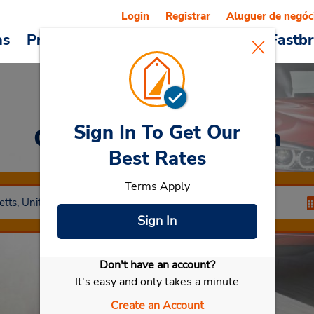
Login
Registrar
Aluguer de negóc
as
Promoções
Veículos e serviços
Fastb
Sign In To Get Our
Car Rental
Falmouth
Best Rates
Terms Apply
Sign In
Don't have an account?
Selecionar meu carro
It's easy and only takes a minute
Create an Account