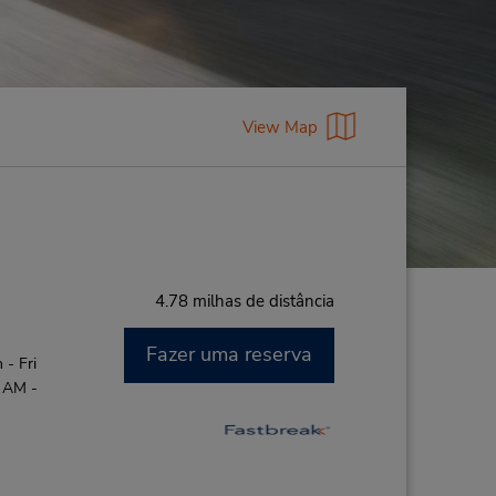
View Map
4.78 milhas de distância
Fazer uma reserva
- Fri
0 AM -