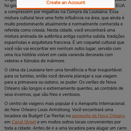
Create an Account
foi governada pelos espanhóis por 40 anos antes que os EUA
a comprassem por migalhas na Compra da Louisiana. Essa
mistura cultural teve uma forte influência na área, que ainda é
muito predominante atualmente e normalmente conhecida e
referida como crioula. Nesta cidade, você encontrará uma
mistura animada de autêntica antiga cozinha sulista, tradições
espanholas e arquitetura francesa. É um coquetel cultural que
você não vai encontrar em nenhum outro lugar, servido com
uma rica história visível em cada varanda decorada com
videiras e túmulos de mármore.
O clima da Louisiana tem uma tendência a ficar insuportável
para os turistas, então você deveria planejar a sua viagem
para a primavera ou outono, se puder. Os verões de Nova
Orleans são longos e extremamente quentes, ao contrário de
seus invernos, que são frios e ventosos.
O centro de viagens mais popular é o Aeroporto Internacional
de New Orleans Louis Armstrong. Você encontrará uma
locadora da Budget Car Rental no
aeroporto de Nova Orleans
em
Canal Street
e em muitos outros locais convenientes por
toda a cidade. Antes de ir a uma locadora para alugar um carro