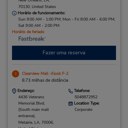
New Orleans,
LA,
70130,
United States
Horário de funcionamento:
Sun 9:00 AM - 1:00 PM; Mon - Fri 8:00 AM - 6:00 PM;
Sat 9:00 AM - 2:00 PM
Horário de feriado
Fazer uma reserva
Clearview Mall -Kiosk F-2
3
8.73 milhas de distância
Endereço:
Telefone:
4436 Veterans
5048872952
Memorial Blvd,
Location Type:
(South main mall
Corporate
entrance),
Metairie,
LA,
70006,