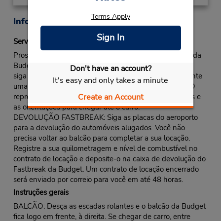
Terms Apply
Informações sobre a loja
Sign In
Serviço Fastbreak
Prossiga para a fila do balcão Fastbreak/ou fila normal da
Budget, se não houver designação de fila Fastbreak/ou
Don't have an account?
siga as orientações para o quiosque Fastbreak. Apresente
It's easy and only takes a minute
uma identificação e receba o seu contrato de locação. O
representante do balcão fornecerá ao cliente as chaves e
Create an Account
as orientações para chegar até o carro.
DEVOLUÇÃO FASTBREAK: Siga as placas do aeroporto
para a devolução do automóveis alugados. Você não
precisa voltar ao balcão para completar a sua locação.
Registre a sua quilometragem e nível de combustível no
contrato de locação e deposite-o na caixa de devolução do
Fastbreak da Budget. Um contrato de locação encerrado
será enviado por correio para você em até 48 horas.
Instruções gerais
BALCÃO: Desça as escadas rolantes e o balcão da Budget
fica logo em frente, à direita. Se chegar de carro, entre