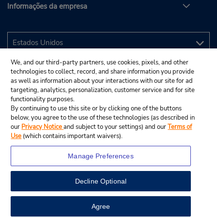
Informações da empresa
We, and our third-party partners, use cookies, pixels, and other
technologies to collect, record, and share information you provide
as well as information about your interactions with our site for ad
targeting, analytics, personalization, customer service and for site
functionality purposes.
By continuing to use this site or by clicking one of the buttons
below, you agree to the use of these technologies (as described in
our
Privacy Notice
and subject to your settings) and our
Terms of
Use
(which contains important waivers).
Manage Preferences
Decline Optional
© 2025 Budget Rent A Car System, Inc.
View Map
Agree