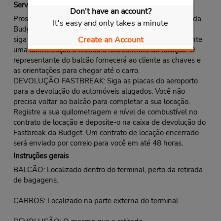
Serviço Fastbreak
Don't have an account?
Prossiga para a fila do balcão Fastbreak/ou fila normal da
It's easy and only takes a minute
Budget, se não houver designação de fila Fastbreak/ou
Create an Account
siga as orientações para o quiosque Fastbreak. Apresente
uma identificação e receba o seu contrato de locação. O
representante do balcão fornecerá ao cliente as chaves e
as orientações para chegar até o carro.
DEVOLUÇÃO FASTBREAK: Siga as placas do aeroporto
para a devolução do automóveis alugados. Você não
precisa voltar ao balcão para completar a sua locação.
Registre a sua quilometragem e nível de combustível no
contrato de locação e deposite-o na caixa de devolução do
Fastbreak da Budget. Um contrato de locação encerrado
será enviado por correio para você em até 48 horas.
Instruções gerais
BALCÃO: Localizado dentro do terminal, perto da retirada
de bagagens.
CARROS: Localizado na parte externa do terminal.