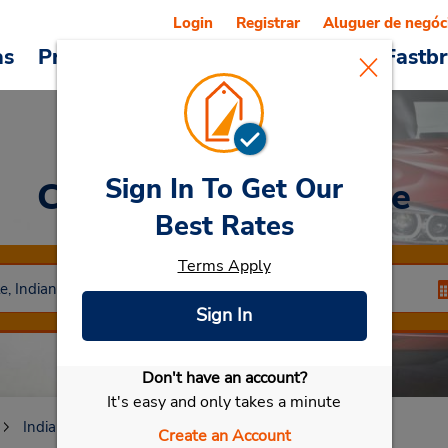
Login
Registrar
Aluguer de negóc
as
Promoções
Veículos e serviços
Fastb
Sign In To Get Our
Car Rental
Clarksville
Best Rates
Terms Apply
Sign In
Don't have an account?
Selecionar meu carro
It's easy and only takes a minute
Indiana
Clarksville
Create an Account