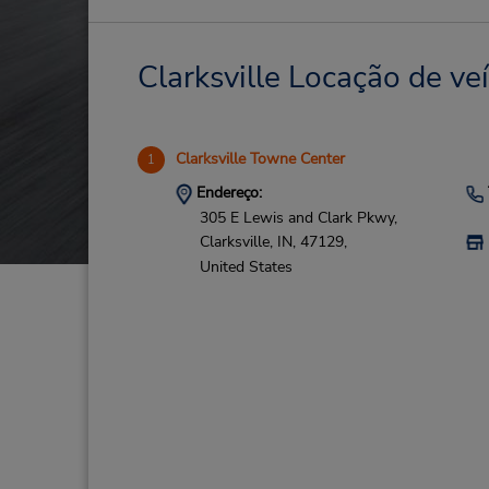
Clarksville Locação de ve
Clarksville Towne Center
1
Endereço:
305 E Lewis and Clark Pkwy,
Clarksville,
IN,
47129,
United States