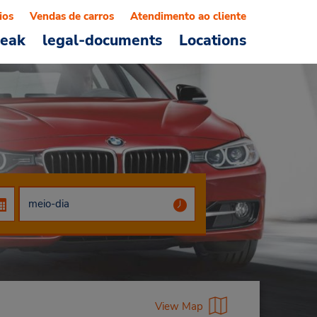
ios
Vendas de carros
Atendimento ao cliente
reak
legal-documents
Locations
View Map