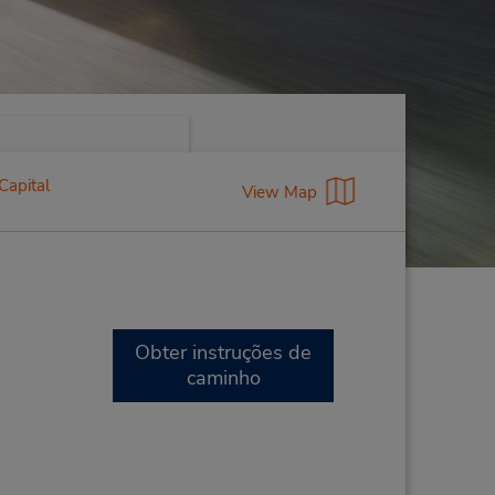
Capital
View Map
Obter instruções de
caminho