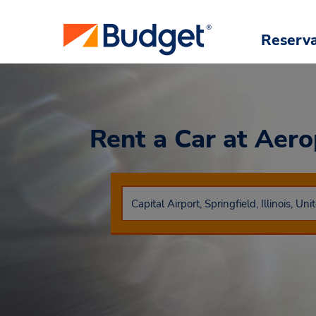
Reserv
Rent a Car
at Aero