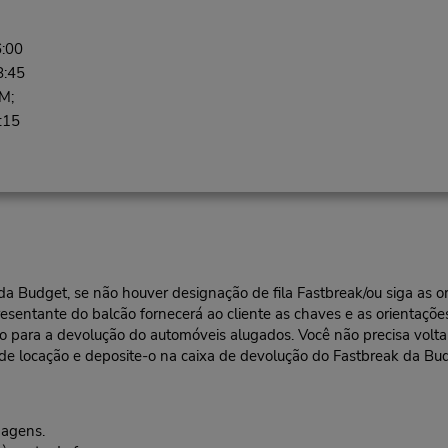
6:00
8:45
M;
:15
l da Budget, se não houver designação de fila Fastbreak/ou siga as
resentante do balcão fornecerá ao cliente as chaves e as orientações
ra a devolução do automóveis alugados. Você não precisa voltar a
 de locação e deposite-o na caixa de devolução do Fastbreak da Bu
gagens.