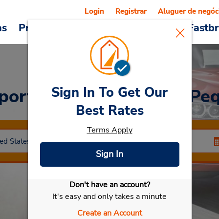
Login
Registrar
Aluguer de negóc
as
Promoções
Veículos e serviços
Fastb
Sign In To Get Our
porto Internacional de Peq
Best Rates
Terms Apply
Sign In
Don't have an account?
Selecionar meu carro
It's easy and only takes a minute
Create an Account