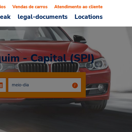
ios
Vendas de carros
Atendimento ao cliente
reak
legal-documents
Locations
uim - Capital (SPI)