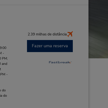
2.39 milhas de distância
Fazer uma reserva
9:00
M -
0 PM;
M and
t
 PM -
o do
ia do