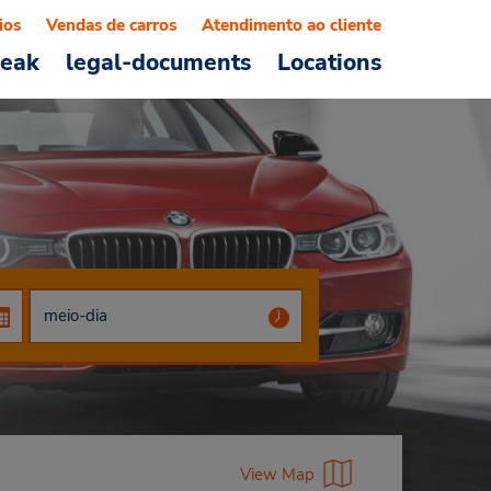
ios
Vendas de carros
Atendimento ao cliente
reak
legal-documents
Locations
View Map