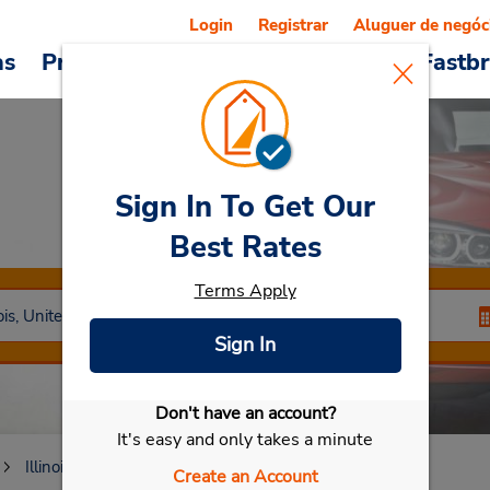
Login
Registrar
Aluguer de negóc
as
Promoções
Veículos e serviços
Fastb
Sign In To Get Our
Car Rental
Savoy
Best Rates
Terms Apply
Sign In
Don't have an account?
Selecionar meu carro
It's easy and only takes a minute
Illinois
Savoy
Create an Account